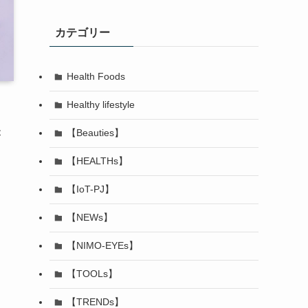
カテゴリー
Health Foods
Healthy lifestyle
【Beauties】
が
【HEALTHs】
【IoT-PJ】
【NEWs】
【NIMO-EYEs】
【TOOLs】
【TRENDs】