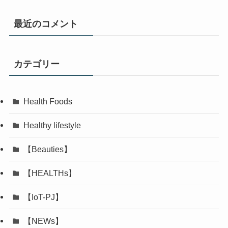
最近のコメント
カテゴリー
Health Foods
Healthy lifestyle
【Beauties】
【HEALTHs】
【IoT-PJ】
【NEWs】