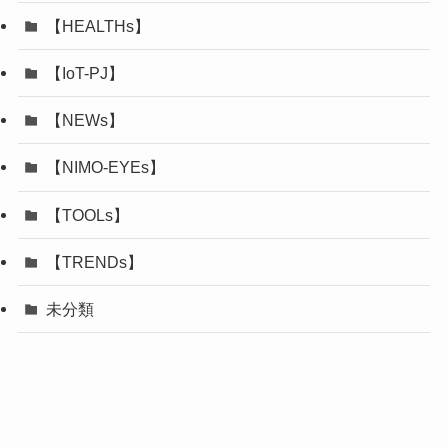
【HEALTHs】
【IoT-PJ】
【NEWs】
【NIMO-EYEs】
【TOOLs】
【TRENDs】
未分類