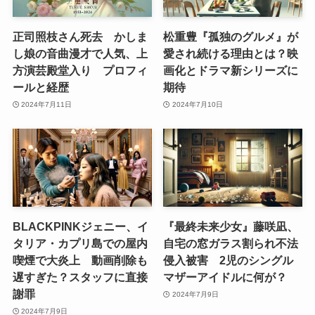
正司照枝さん死去 かしま
松重豊『孤独のグルメ』が
し娘の音曲漫才で人気、上
愛され続ける理由とは？映
方演芸殿堂入り プロフィ
画化とドラマ新シリーズに
ールと経歴
期待
2024年7月11日
2024年7月10日
BLACKPINKジェニー、イ
『最終未来少女』藤咲凪、
タリア・カプリ島での屋内
自宅の窓ガラス割られ不法
喫煙で大炎上 動画削除も
侵入被害 2児のシングル
遅すぎた？スタッフに直接
マザーアイドルに何が？
謝罪
2024年7月9日
2024年7月9日