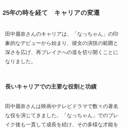
25年の時を経て キャリアの変遷
田中麗奈さんのキャリアは、「なっちゃん」の印
象的なデビューから始まり、彼女の演技の範囲と
深さを広げ、再ブレイクへの道を切り開くことに
なりました。
長いキャリアでの主要な役割と功績
田中麗奈さんは映画やテレビドラマで数々の著名
な役を演じてきました。「なっちゃん」でのブレ
イク後も一貫して成長を続け、その多様な才能を