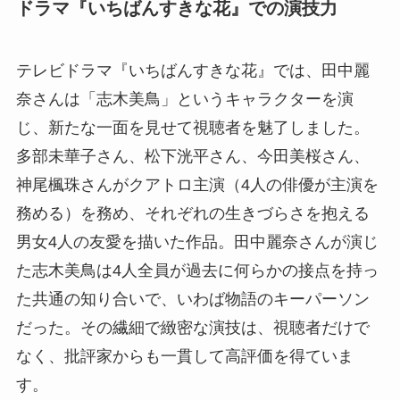
ドラマ『いちばんすきな花』での演技力
テレビドラマ『いちばんすきな花』では、田中麗
奈さんは「志木美鳥」というキャラクターを演
じ、新たな一面を見せて視聴者を魅了しました。
多部未華子さん、松下洸平さん、今田美桜さん、
神尾楓珠さんがクアトロ主演（4人の俳優が主演を
務める）を務め、それぞれの生きづらさを抱える
男女4人の友愛を描いた作品。田中麗奈さんが演じ
た志木美鳥は4人全員が過去に何らかの接点を持っ
た共通の知り合いで、いわば物語のキーパーソン
だった。その繊細で緻密な演技は、視聴者だけで
なく、批評家からも一貫して高評価を得ていま
す。