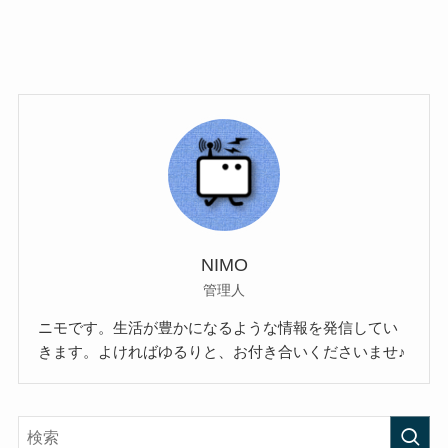
NIMO
管理人
ニモです。生活が豊かになるような情報を発信してい
きます。よければゆるりと、お付き合いくださいませ♪