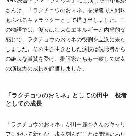
NHK総合ドラマ『ブギウギ』に出演した田中麗奈
さんは、「ラクチョウのおミネ」を深遠で人間味
あふれるキャラクターとして描き出しました。こ
の物語では、彼女は壮大なエネルギーと内省的な
感じで、ラクチョウのおミネの役割を立派に果た
しました。その生き生きとした演技は視聴者から
の絶大な賞賛を受け、批評家たちも一致して彼女
の演技力の成長を評価しました。
「ラクチョウのおミネ」としての田中 役者
としての成長
「ラクチョウのおミネ」が田中麗奈さんのキャリ
アにおいて新たな一歩を刻んだことは間違いあり