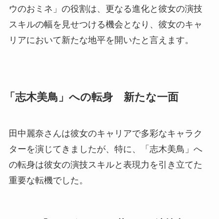
ウのおミネ」の役割は、更なる進化と彼女の演技
スキルの幅を見せつける機会となり、彼女のキャ
リアにおいて新たな地平を開いたと言えます。
「志木美鳥」への転身 新たな一面
田中麗奈さんは彼女のキャリアで多彩なキャラク
ターを演じてきましたが、特に、「志木美鳥」へ
の転身は彼女の演技スキルと表現力を引き立てた
重要な転機でした。