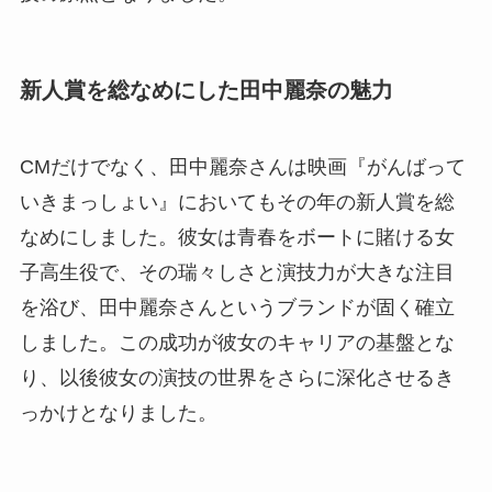
新人賞を総なめにした田中麗奈の魅力
CMだけでなく、田中麗奈さんは映画『がんばって
いきまっしょい』においてもその年の新人賞を総
なめにしました。彼女は青春をボートに賭ける女
子高生役で、その瑞々しさと演技力が大きな注目
を浴び、田中麗奈さんというブランドが固く確立
しました。この成功が彼女のキャリアの基盤とな
り、以後彼女の演技の世界をさらに深化させるき
っかけとなりました。