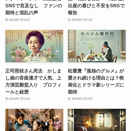
SNSで言及なし ファンの
出産の喜びと不安をSNSで
期待と混乱の声
報告
2024年7月12日
2024年7月11日
正司照枝さん死去 かしま
松重豊『孤独のグルメ』が
し娘の音曲漫才で人気、上
愛され続ける理由とは？映
方演芸殿堂入り プロフィ
画化とドラマ新シリーズに
ールと経歴
期待
2024年7月11日
2024年7月10日