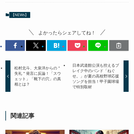
【NEWs】
よかったらシェアしてね！
日本武道館公演も控えるブ
松村北斗、大泉洋からの＂
レイク中のバンド「ねぐ
失礼＂発言に反論！「スウ
せ。」が夏の高校野球応援
ェット」「靴下の穴」の真
ソングを担当！甲子園球場
相とは？
で特別取材
関連記事