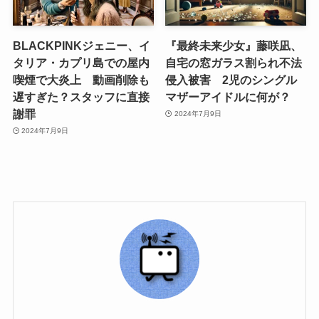
BLACKPINKジェニー、イ
『最終未来少女』藤咲凪、
タリア・カプリ島での屋内
自宅の窓ガラス割られ不法
喫煙で大炎上 動画削除も
侵入被害 2児のシングル
遅すぎた？スタッフに直接
マザーアイドルに何が？
謝罪
2024年7月9日
2024年7月9日