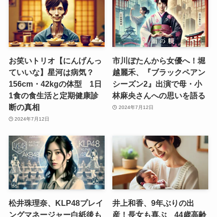
お笑いトリオ【にんげんっ
市川ぼたんから女優へ！堀
ていいな】星河は病気？
越麗禾、『ブラックペアン
156cm・42kgの体型 1日
シーズン2』出演で母・小
1食の食生活と定期健康診
林麻央さんへの思いを語る
断の真相
2024年7月12日
2024年7月12日
松井珠理奈、KLP48プレイ
井上和香、9年ぶりの出
ングマネージャー白紙後も
産！長女も喜ぶ 44歳高齢