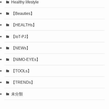
Healthy lifestyle
【Beauties】
【HEALTHs】
【IoT-PJ】
【NEWs】
【NIMO-EYEs】
【TOOLs】
【TRENDs】
未分類