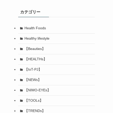
カテゴリー
Health Foods
Healthy lifestyle
【Beauties】
【HEALTHs】
【IoT-PJ】
【NEWs】
【NIMO-EYEs】
【TOOLs】
【TRENDs】