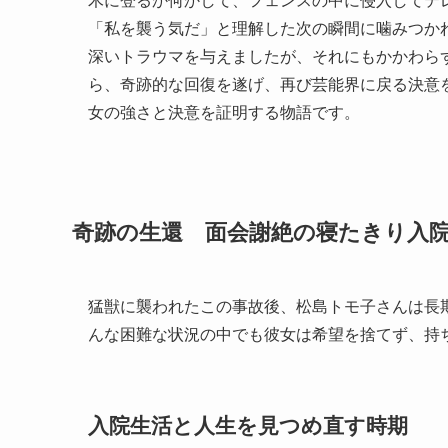
木に登るか何かして、フェンスの中に侵入してテ
「私を襲う気だ」と理解した次の瞬間に噛みつか
深いトラウマを与えましたが、それにもかかわら
ら、奇跡的な回復を遂げ、再び芸能界に戻る決意
女の強さと決意を証明する物語です。
奇跡の生還 面会謝絶の寝たきり入
猛獣に襲われたこの事故後、松島トモ子さんは長
んな困難な状況の中でも彼女は希望を捨てず、持
入院生活と人生を見つめ直す時期