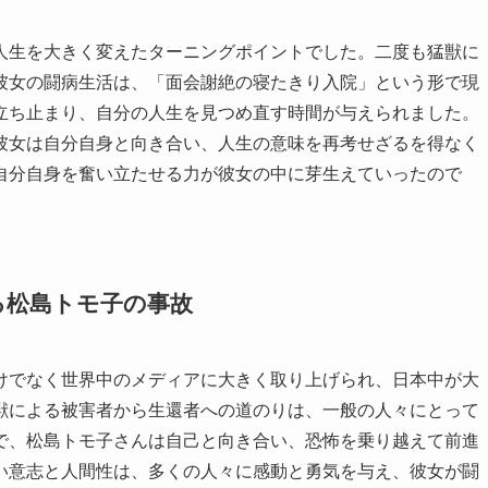
人生を大きく変えたターニングポイントでした。二度も猛獣に
彼女の闘病生活は、「面会謝絶の寝たきり入院」という形で現
立ち止まり、自分の人生を見つめ直す時間が与えられました。
彼女は自分自身と向き合い、人生の意味を再考せざるを得なく
自分自身を奮い立たせる力が彼女の中に芽生えていったので
る松島トモ子の事故
けでなく世界中のメディアに大きく取り上げられ、日本中が大
獣による被害者から生還者への道のりは、一般の人々にとって
で、松島トモ子さんは自己と向き合い、恐怖を乗り越えて前進
い意志と人間性は、多くの人々に感動と勇気を与え、彼女が闘