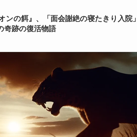
オンの餌』、「面会謝絶の寝たきり入院
の奇跡の復活物語