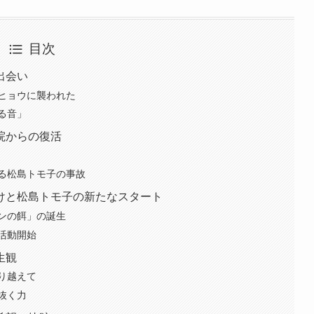
目次
出会い
ヒョウに襲われた
る音」
院からの復活
る松島トモ子の事故
けと松島トモ子の新たなスタート
ンの餌」の誕生
活動開始
生観
り越えて
抜く力