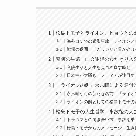
松島トモ子とライオン、ヒョウとの
海外ロケでの猛獣事故 ライオンと
戦慄の瞬間 「ガリガリと骨が砕け
奇跡の生還 面会謝絶の寝たきり入
入院生活と人生を見つめ直す時期
日本中が大騒ぎ メディアが注目す
『ライオンの餌』永六輔による名付
永六輔からの新たな名前 「ライオ
ライオンの餌としての松島トモ子の
松島トモ子の人生哲学 事故後の人
トラウマとの向き合い方 事故を乗
松島トモ子からのメッセージ 生き