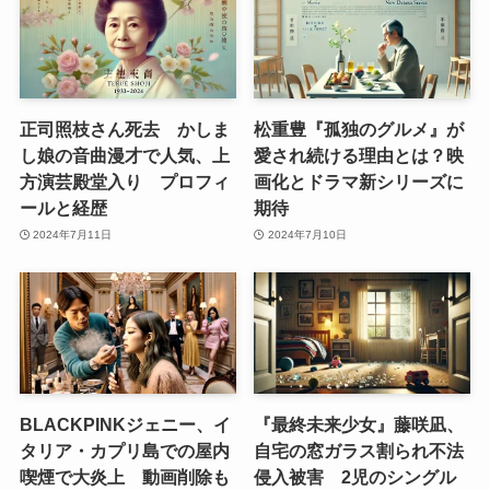
正司照枝さん死去 かしま
松重豊『孤独のグルメ』が
し娘の音曲漫才で人気、上
愛され続ける理由とは？映
方演芸殿堂入り プロフィ
画化とドラマ新シリーズに
ールと経歴
期待
2024年7月11日
2024年7月10日
BLACKPINKジェニー、イ
『最終未来少女』藤咲凪、
タリア・カプリ島での屋内
自宅の窓ガラス割られ不法
喫煙で大炎上 動画削除も
侵入被害 2児のシングル