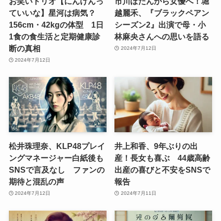
お笑いトリオ【にんげんっ
市川ぼたんから女優へ！堀
ていいな】星河は病気？
越麗禾、『ブラックペアン
156cm・42kgの体型 1日
シーズン2』出演で母・小
1食の食生活と定期健康診
林麻央さんへの思いを語る
断の真相
2024年7月12日
2024年7月12日
松井珠理奈、KLP48プレイ
井上和香、9年ぶりの出
ングマネージャー白紙後も
産！長女も喜ぶ 44歳高齢
SNSで言及なし ファンの
出産の喜びと不安をSNSで
期待と混乱の声
報告
2024年7月12日
2024年7月11日