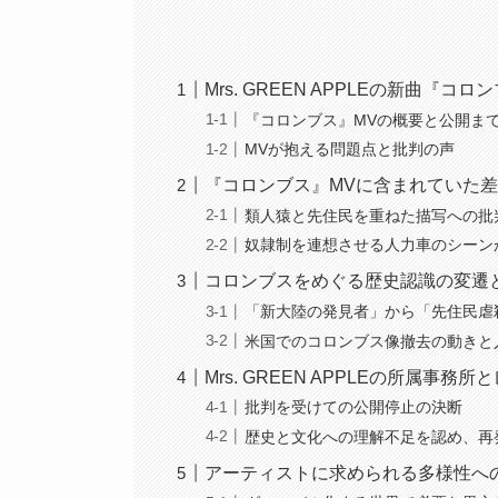
Mrs. GREEN APPLEの新曲『
『コロンブス』MVの概要と公開ま
MVが抱える問題点と批判の声
『コロンブス』MVに含まれていた
類人猿と先住民を重ねた描写への批
奴隷制を連想させる人力車のシーン
コロンブスをめぐる歴史認識の変遷
「新大陸の発見者」から「先住民虐
米国でのコロンブス像撤去の動きと
Mrs. GREEN APPLEの所属事
批判を受けての公開停止の決断
歴史と文化への理解不足を認め、再
アーティストに求められる多様性へ