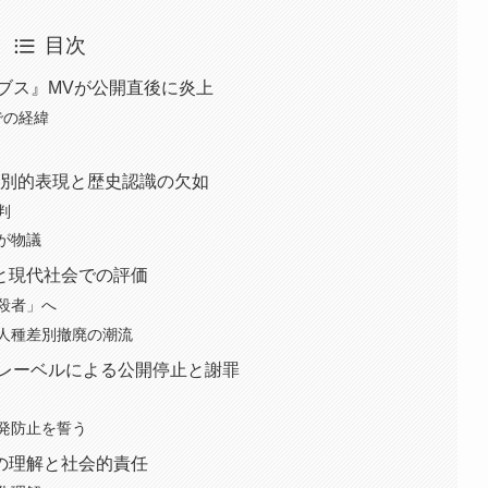
目次
コロンブス』MVが公開直後に炎上
での経緯
差別的表現と歴史認識の欠如
判
が物議
と現代社会での評価
殺者」へ
人種差別撤廃の潮流
務所とレーベルによる公開停止と謝罪
発防止を誓う
の理解と社会的責任