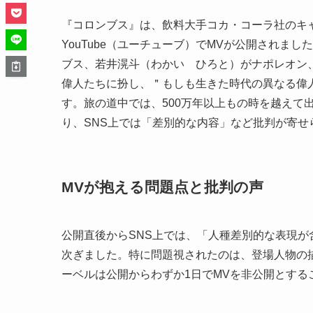
『コロンブス』は、飲料大手コカ・コーラ社のキャ
YouTube（ユーチューブ）でMVが公開されま
ブス、若井滉斗（わかい ひろと）がナポレオン
偉人たちに扮し、＂もしも生きた時代の異なる偉
す。旅の道中では、500万年以上もの時を越えて
り、SNS上では「差別的な内容」など批判が寄せ
MVが抱える問題点と批判の声
公開直後からSNS上では、「人種差別的な表現
次ぎました。特に問題視されたのは、登場人物の
ーベルは公開からわずか1日でMVを非公開とする