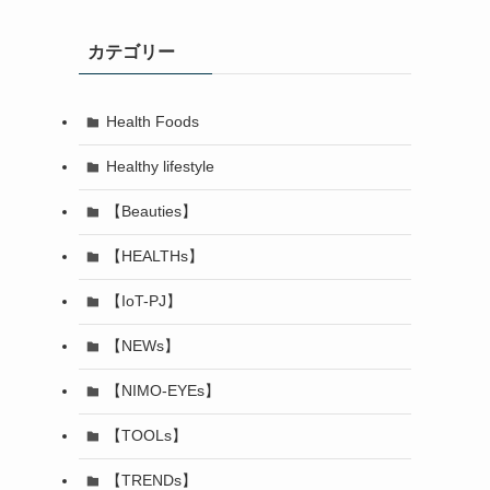
カテゴリー
Health Foods
Healthy lifestyle
【Beauties】
【HEALTHs】
【IoT-PJ】
【NEWs】
【NIMO-EYEs】
【TOOLs】
【TRENDs】