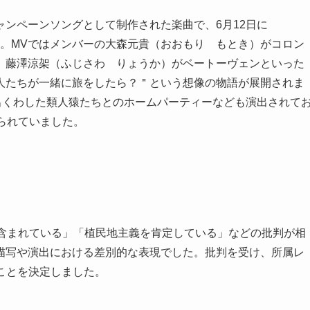
ンペーンソングとして制作された楽曲で、6月12日に
した。MVではメンバーの大森元貴（おおもり もとき）がコロン
、藤澤涼架（ふじさわ りょうか）がベートーヴェンといった
人たちが一緒に旅をしたら？＂という想像の物語が展開されま
出くわした類人猿たちとのホームパーティーなども演出されて
られていました。
が含まれている」「植民地主義を肯定している」などの批判が相
描写や演出における差別的な表現でした。批判を受け、所属レ
ことを決定しました。