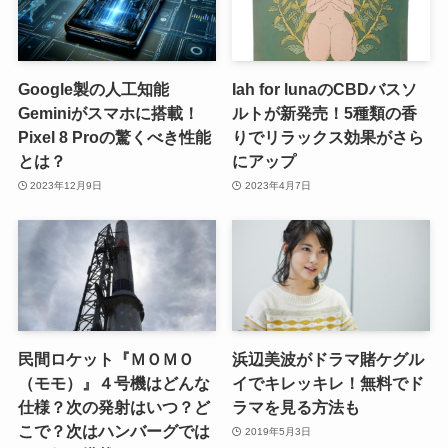
Google製の人工知能
Iah for lunaのCBDバスソ
Geminiがスマホに搭載！
ルトが新発売！5種類の香
Pixel 8 Proの驚くべき性能
りでリラックス効果がさら
とは？
にアップ
2023年12月9日
2023年4月7日
民間ロケット『ＭＯＭＯ
浜辺美波がドラマ賭ケグル
（モモ）』４号機はどんな
イでキレッキレ！無料でド
仕様？次の発射はいつ？ど
ラマを見る方法も
こで？次はハンバーグでは
2019年5月3日