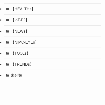
【HEALTHs】
【IoT-PJ】
【NEWs】
【NIMO-EYEs】
【TOOLs】
【TRENDs】
未分類